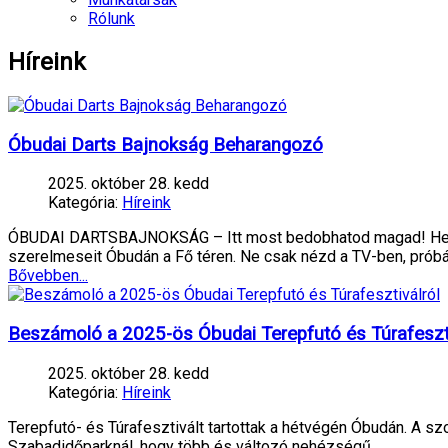
Rólunk
Híreink
Óbudai Darts Bajnokság Beharangozó
2025. október 28. kedd
Kategória:
Híreink
ÓBUDAI DARTSBAJNOKSÁG – Itt most bedobhatod magad! Helys
szerelmeseit Óbudán a Fő téren. Ne csak nézd a TV-ben, próbá
Bővebben...
Beszámoló a 2025-ös Óbudai Terepfutó és Túrafeszti
2025. október 28. kedd
Kategória:
Híreink
Terepfutó- és Túrafesztivált tartottak a hétvégén Óbudán. A 
Szabadidőparknál, hogy több és változó nehézségű…