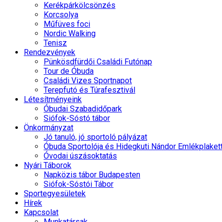
Kerékpárkölcsönzés
Korcsolya
Műfüves foci
Nordic Walking
Tenisz
Rendezvények
Pünkösdfürdői Családi Futónap
Tour de Óbuda
Családi Vizes Sportnapot
Terepfutó és Túrafesztivál
Létesítményeink
Óbudai Szabadidőpark
Siófok-Sóstó tábor
Önkormányzat
Jó tanuló, jó sportoló pályázat
Óbuda Sportolója és Hidegkuti Nándor Emlékplaket
Óvodai úszásoktatás
Nyári Táborok
Napközis tábor Budapesten
Siófok-Sóstói Tábor
Sportegyesületek
Hírek
Kapcsolat
Munkatársak