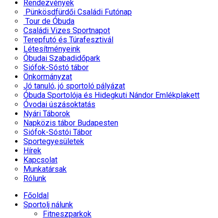
Rendezvények
Pünkösdfürdői Családi Futónap
Tour de Óbuda
Családi Vizes Sportnapot
Terepfutó és Túrafesztivál
Létesítményeink
Óbudai Szabadidőpark
Siófok-Sóstó tábor
Önkormányzat
Jó tanuló, jó sportoló pályázat
Óbuda Sportolója és Hidegkuti Nándor Emlékplakett
Óvodai úszásoktatás
Nyári Táborok
Napközis tábor Budapesten
Siófok-Sóstói Tábor
Sportegyesületek
Hírek
Kapcsolat
Munkatársak
Rólunk
Főoldal
Sportolj nálunk
Fitneszparkok