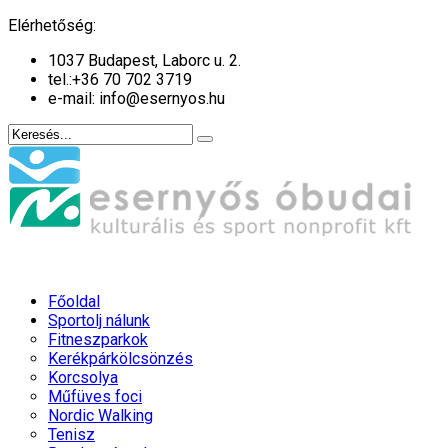
év
hónap
év
hónap
Elérhetőség:
1037 Budapest, Laborc u. 2.
tel.:
+36 70 702 3719
e-mail: info@esernyos.hu
Főoldal
Sportolj nálunk
Fitneszparkok
Kerékpárkölcsönzés
Korcsolya
Műfüves foci
Nordic Walking
Tenisz