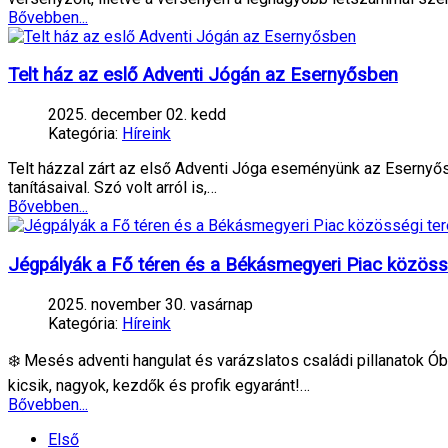
Bővebben...
Telt ház az eslő Adventi Jógán az Esernyősben
2025. december 02. kedd
Kategória:
Híreink
Telt házzal zárt az első Adventi Jóga eseményünk az Esernyősb
tanításaival. Szó volt arról is,…
Bővebben...
Jégpályák a Fő téren és a Békásmegyeri Piac közöss
2025. november 30. vasárnap
Kategória:
Híreink
❄️ Mesés adventi hangulat és varázslatos családi pillanatok Ó
kicsik, nagyok, kezdők és profik egyaránt!…
Bővebben...
Első