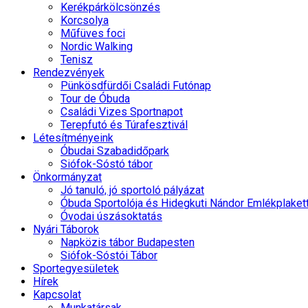
Kerékpárkölcsönzés
Korcsolya
Műfüves foci
Nordic Walking
Tenisz
Rendezvények
Pünkösdfürdői Családi Futónap
Tour de Óbuda
Családi Vizes Sportnapot
Terepfutó és Túrafesztivál
Létesítményeink
Óbudai Szabadidőpark
Siófok-Sóstó tábor
Önkormányzat
Jó tanuló, jó sportoló pályázat
Óbuda Sportolója és Hidegkuti Nándor Emlékplaket
Óvodai úszásoktatás
Nyári Táborok
Napközis tábor Budapesten
Siófok-Sóstói Tábor
Sportegyesületek
Hírek
Kapcsolat
Munkatársak