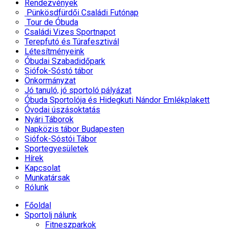
Rendezvények
Pünkösdfürdői Családi Futónap
Tour de Óbuda
Családi Vizes Sportnapot
Terepfutó és Túrafesztivál
Létesítményeink
Óbudai Szabadidőpark
Siófok-Sóstó tábor
Önkormányzat
Jó tanuló, jó sportoló pályázat
Óbuda Sportolója és Hidegkuti Nándor Emlékplakett
Óvodai úszásoktatás
Nyári Táborok
Napközis tábor Budapesten
Siófok-Sóstói Tábor
Sportegyesületek
Hírek
Kapcsolat
Munkatársak
Rólunk
Főoldal
Sportolj nálunk
Fitneszparkok