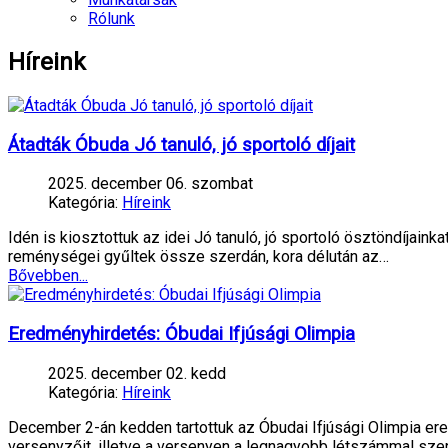
Rólunk
Híreink
Átadták Óbuda Jó tanuló, jó sportoló díjait
2025. december 06. szombat
Kategória:
Híreink
Idén is kiosztottuk az idei Jó tanuló, jó sportoló ösztöndíjain
reménységei gyűltek össze szerdán, kora délután az…
Bővebben...
Eredményhirdetés: Óbudai Ifjúsági Olimpia
2025. december 02. kedd
Kategória:
Híreink
December 2-án kedden tartottuk az Óbudai Ifjúsági Olimpia e
versenyzőit, illetve a versenyen a legnagyobb létszámmal szere