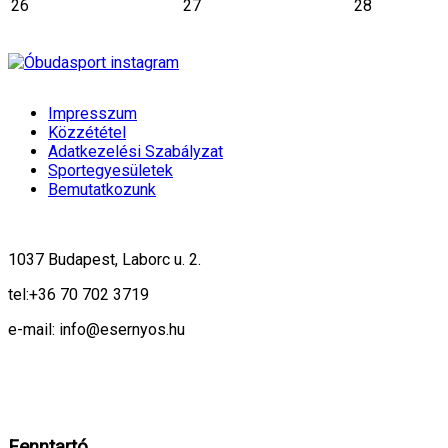
26
27
28
Impresszum
Közzététel
Adatkezelési Szabályzat
Sportegyesületek
Bemutatkozunk
1037 Budapest, Laborc u. 2.
tel:
+36 70 702 3719
e-mail: info@esernyos.hu
A weboldalon cookie-kat használunk, hogy biztonságos böngészés mellett 
Rendben!
Fenntartó