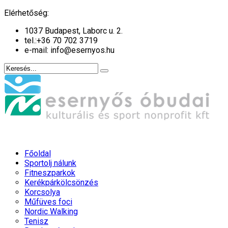
év
hónap
év
hónap
Elérhetőség:
1037 Budapest, Laborc u. 2.
tel.:
+36 70 702 3719
e-mail: info@esernyos.hu
Főoldal
Sportolj nálunk
Fitneszparkok
Kerékpárkölcsönzés
Korcsolya
Műfüves foci
Nordic Walking
Tenisz