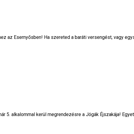
hez az Esernyősben! Ha szereted a baráti versengést, vagy egy
 már 5. alkalommal kerül megrendezésre a Jógák Éjszakája! Egyet