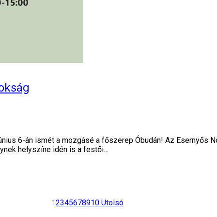
nokság
nius 6-án ismét a mozgásé a főszerep Óbudán! Az Esernyős N
nek helyszíne idén is a festői…
1
2
3
4
5
6
7
8
9
10
Utolsó