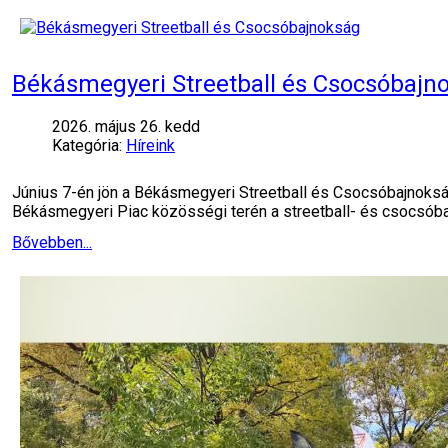
Békásmegyeri Streetball és Csocsóbajn
2026. május 26. kedd
Kategória:
Híreink
Június 7-én jön a Békásmegyeri Streetball és Csocsóbajnokság
Békásmegyeri Piac közösségi terén a streetball- és csocsó
Bővebben...