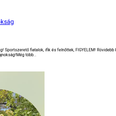
okság
! Sportszerető fiatalok, ifik és felnőttek, FIGYELEM! Rövidebb
bajnokság!Még több…