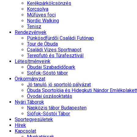
Kerékpárkölcsönzés
Korcsolya
Műfüves foci
Nordic Walking
Tenisz
Rendezvények
Pünkösdfürdői Családi Futónap
Tour de Óbuda
Családi Vizes Sportnapot
Terepfutó és Túrafesztivál
Létesítményeink
Óbudai Szabadidőpark
Siófok-Sóstó tábor
Önkormányzat
Jó tanuló, jó sportoló pályázat
Óbuda Sportolója és Hidegkuti Nándor Emlékplaket
Óvodai úszásoktatás
Nyári Táborok
Napközis tábor Budapesten
Siófok-Sóstói Tábor
Sportegyesületek
Hírek
Kapcsolat
Munkatársak