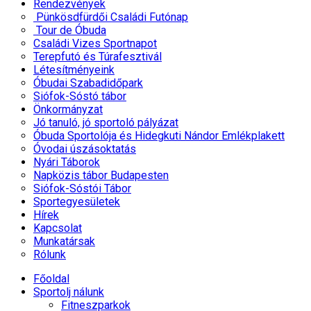
Rendezvények
Pünkösdfürdői Családi Futónap
Tour de Óbuda
Családi Vizes Sportnapot
Terepfutó és Túrafesztivál
Létesítményeink
Óbudai Szabadidőpark
Siófok-Sóstó tábor
Önkormányzat
Jó tanuló, jó sportoló pályázat
Óbuda Sportolója és Hidegkuti Nándor Emlékplakett
Óvodai úszásoktatás
Nyári Táborok
Napközis tábor Budapesten
Siófok-Sóstói Tábor
Sportegyesületek
Hírek
Kapcsolat
Munkatársak
Rólunk
Főoldal
Sportolj nálunk
Fitneszparkok