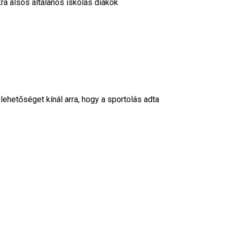
ra alsós általános iskolás diákok
hetőséget kínál arra, hogy a sportolás adta