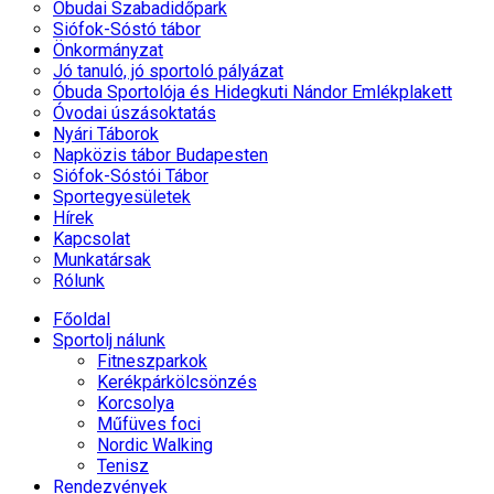
Óbudai Szabadidőpark
Siófok-Sóstó tábor
Önkormányzat
Jó tanuló, jó sportoló pályázat
Óbuda Sportolója és Hidegkuti Nándor Emlékplakett
Óvodai úszásoktatás
Nyári Táborok
Napközis tábor Budapesten
Siófok-Sóstói Tábor
Sportegyesületek
Hírek
Kapcsolat
Munkatársak
Rólunk
Főoldal
Sportolj nálunk
Fitneszparkok
Kerékpárkölcsönzés
Korcsolya
Műfüves foci
Nordic Walking
Tenisz
Rendezvények