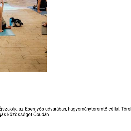
szakája az Esernyős udvarában, hagyományteremtő céllal. Törek
ógás közösséget Óbudán.…