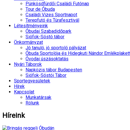
Pünkösdfürdői Családi Futónap
Tour de Óbuda
Családi Vizes Sportnapot
Terepfutó és Túrafesztivál
Létesítményeink
Óbudai Szabadidőpark
Siófok-Sóstó tábor
Önkormányzat
Jó tanuló, jó sportoló pályázat
Óbuda Sportolója és Hidegkuti Nándor Emlékplaket
Óvodai úszásoktatás
Nyári Táborok
Napközis tábor Budapesten
Siófok-Sóstói Tábor
Sportegyesületek
Hírek
Kapcsolat
Munkatársak
Rólunk
Híreink