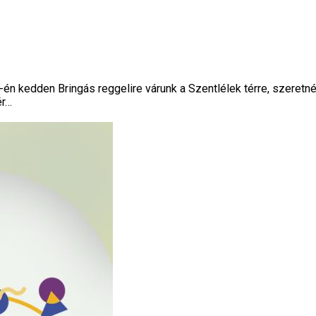
én kedden Bringás reggelire várunk a Szentlélek térre, szeretn
ér…