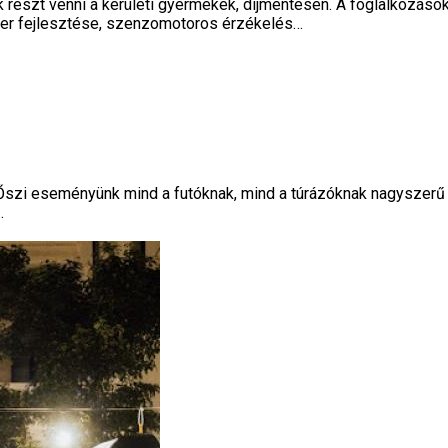
részt venni a kerületi gyermekek, díjmentesen. A foglalkozások
szer fejlesztése, szenzomotoros érzékelés…
Őszi eseményünk mind a futóknak, mind a túrázóknak nagyszerű le
…