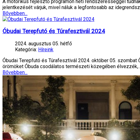
A motorikus fejlesztő programon heti rendszerességgel tudnak 
jelentkezését várjuk, mivel náluk a legfontosabb az idegrend
Bővebben...
Óbudai Terepfutó és Túrafesztivál 2024
2024. augusztus 05. hétfő
Kategória:
Híreink
Óbudai Terepfutó és Túrafesztivál 2024. október 05. szombat 
örömöket Óbuda csodálatos természeti közegében élvezzék,
Bővebben...