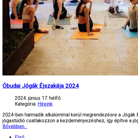
Óbudai Jógák Éjszakája 2024
2024. június 17. hétfő
Kategória:
Híreink
2024-ben harmadik alkalommal kerül megrendezésre a Jógák Éj
jógastúdió csatlakozzon a kezdeményezéshez, így építve a j
Bővebben...
Első