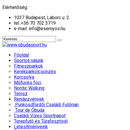
év
hónap
év
hónap
Elérhetőség:
1037 Budapest, Laborc u. 2.
tel.:
+36 70 702 3719
e-mail: info@esernyos.hu
Főoldal
Sportolj nálunk
Fitneszparkok
Kerékpárkölcsönzés
Korcsolya
Műfüves foci
Nordic Walking
Tenisz
Rendezvények
Pünkösdfürdői Családi Futónap
Tour de Óbuda
Családi Vizes Sportnapot
Terepfutó és Túrafesztivál
Létesítményeink