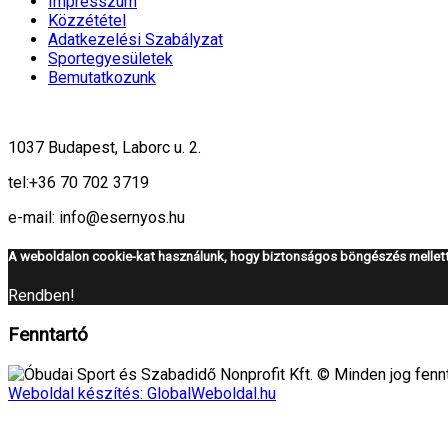
Impresszum
Közzététel
Adatkezelési Szabályzat
Sportegyesületek
Bemutatkozunk
1037 Budapest, Laborc u. 2.
tel:
+36 70 702 3719
e-mail: info@esernyos.hu
A weboldalon cookie-kat használunk, hogy biztonságos böngészés mellett 
Rendben!
Fenntartó
Óbudai Sport és Szabadidő Nonprofit Kft. © Minden jog fennt
Weboldal készítés: GlobalWeboldal.hu