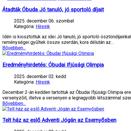
Átadták Óbuda Jó tanuló, jó sportoló díjait
2025. december 06. szombat
Kategória:
Híreink
Idén is kiosztottuk az idei Jó tanuló, jó sportoló ösztöndíjain
reménységei gyűltek össze szerdán, kora délután az…
Bővebben...
Eredményhirdetés: Óbudai Ifjúsági Olimpia
2025. december 02. kedd
Kategória:
Híreink
December 2-án kedden tartottuk az Óbudai Ifjúsági Olimpia e
versenyzőit, illetve a versenyen a legnagyobb létszámmal szere
Bővebben...
Telt ház az eslő Adventi Jógán az Esernyősben