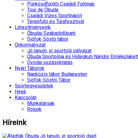
Pünkösdfürdői Családi Futónap
Tour de Óbuda
Családi Vizes Sportnapot
Terepfutó és Túrafesztivál
Létesítményeink
Óbudai Szabadidőpark
Siófok-Sóstó tábor
Önkormányzat
Jó tanuló, jó sportoló pályázat
Óbuda Sportolója és Hidegkuti Nándor Emlékplaket
Óvodai úszásoktatás
Nyári Táborok
Napközis tábor Budapesten
Siófok-Sóstói Tábor
Sportegyesületek
Hírek
Kapcsolat
Munkatársak
Rólunk
Híreink