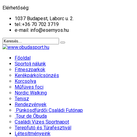
év
hónap
év
hónap
Elérhetőség:
1037 Budapest, Laborc u. 2.
tel.:
+36 70 702 3719
e-mail: info@esernyos.hu
Főoldal
Sportolj nálunk
Fitneszparkok
Kerékpárkölcsönzés
Korcsolya
Műfüves foci
Nordic Walking
Tenisz
Rendezvények
Pünkösdfürdői Családi Futónap
Tour de Óbuda
Családi Vizes Sportnapot
Terepfutó és Túrafesztivál
Létesítményeink