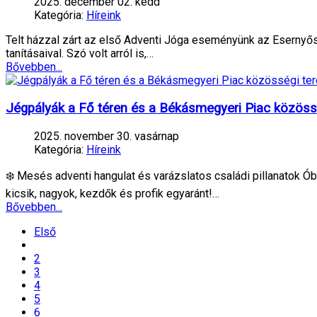
2025. december 02. kedd
Kategória:
Híreink
Telt házzal zárt az első Adventi Jóga eseményünk az Esernyősb
tanításaival. Szó volt arról is,…
Bővebben...
Jégpályák a Fő téren és a Békásmegyeri Piac közöss
2025. november 30. vasárnap
Kategória:
Híreink
❄️ Mesés adventi hangulat és varázslatos családi pillanatok Ó
kicsik, nagyok, kezdők és profik egyaránt!…
Bővebben...
Első
2
3
4
5
6