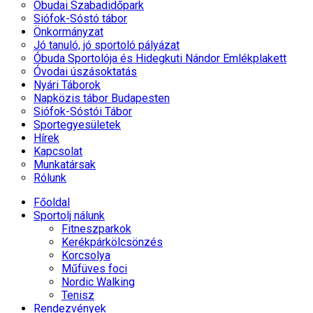
Óbudai Szabadidőpark
Siófok-Sóstó tábor
Önkormányzat
Jó tanuló, jó sportoló pályázat
Óbuda Sportolója és Hidegkuti Nándor Emlékplakett
Óvodai úszásoktatás
Nyári Táborok
Napközis tábor Budapesten
Siófok-Sóstói Tábor
Sportegyesületek
Hírek
Kapcsolat
Munkatársak
Rólunk
Főoldal
Sportolj nálunk
Fitneszparkok
Kerékpárkölcsönzés
Korcsolya
Műfüves foci
Nordic Walking
Tenisz
Rendezvények