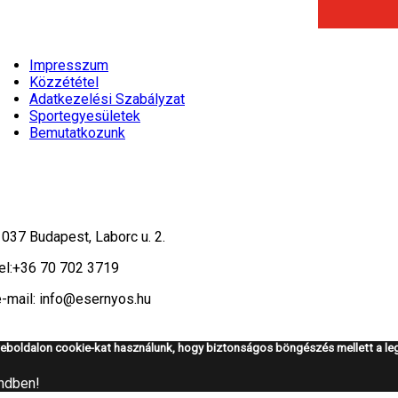
Impresszum
Közzététel
Adatkezelési Szabályzat
Sportegyesületek
Bemutatkozunk
1037 Budapest, Laborc u. 2.
el:
+36 70 702 3719
e-mail: info@esernyos.hu
eboldalon cookie-kat használunk, hogy biztonságos böngészés mellett a leg
ndben!