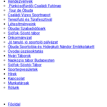
Rendezvények
Pünkösdfürdői Családi Futónap
Tour de Óbuda
Családi Vizes Sportnapot
Terepfutó és Túrafesztivál
Létesítményeink
Óbudai Szabadidőpark
Siófok-Sóstó tábor
Önkormányzat
Jó tanuló, jó sportoló pályázat
Óbuda Sportolója és Hidegkuti Nándor Emlékplakett
Óvodai úszásoktatás
Nyári Táborok
Napközis tábor Budapesten
Siófok-Sóstói Tábor
Sportegyesületek
Hírek
Kapcsolat
Munkatársak
Rólunk
Főoldal