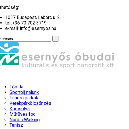
év
hónap
év
hónap
rhetőség:
1037 Budapest, Laborc u. 2.
tel.:
+36 70 702 3719
e-mail: info@esernyos.hu
Főoldal
Sportolj nálunk
Fitneszparkok
Kerékpárkölcsönzés
Korcsolya
Műfüves foci
Nordic Walking
Tenisz