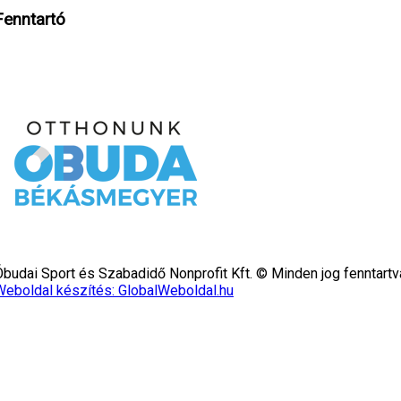
Fenntartó
Óbudai Sport és Szabadidő Nonprofit Kft. © Minden jog fenntartv
Weboldal készítés: GlobalWeboldal.hu