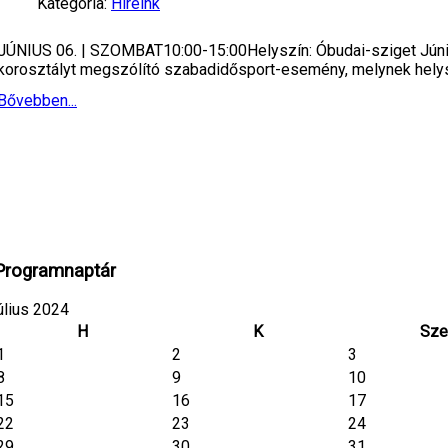
Kategória:
Híreink
JÚNIUS 06. | SZOMBAT10:00-15:00Helyszín: Óbudai-sziget Júni
korosztályt megszólító szabadidősport-esemény, melynek helysz
Bővebben...
Programnaptár
úlius 2024
H
K
Sze
1
2
3
8
9
10
15
16
17
22
23
24
29
30
31