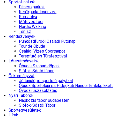
Sportolj nálunk
Fitneszparkok
Kerékpárkölcsönzés
Korcsolya
Műfüves foci
Nordic Walking
Tenisz
Rendezvények
Pünkösdfürdői Családi Futónap
Tour de Óbuda
Családi Vizes Sportnapot
Terepfutó és Túrafesztivál
Létesítményeink
Óbudai Szabadidőpark
Siófok-Sóstó tábor
Önkormányzat
Jó tanuló, jó sportoló pályázat
Óbuda Sportolója és Hidegkuti Nándor Emlékplakett
Óvodai úszásoktatás
Nyári Táborok
Napközis tábor Budapesten
Siófok-Sóstói Tábor
Sportegyesületek
Hírek