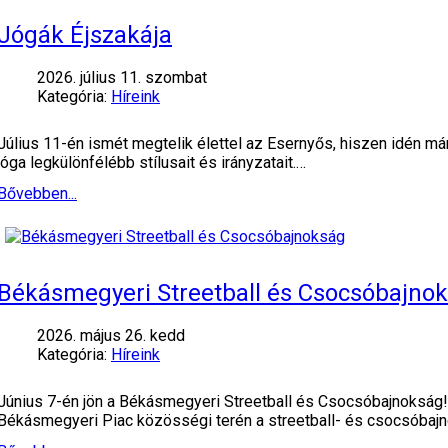
Jógák Éjszakája
2026. július 11. szombat
Kategória:
Híreink
Július 11-én ismét megtelik élettel az Esernyős, hiszen idén má
jóga legkülönfélébb stílusait és irányzatait.…
Bővebben...
Békásmegyeri Streetball és Csocsóbajno
2026. május 26. kedd
Kategória:
Híreink
Június 7-én jön a Békásmegyeri Streetball és Csocsóbajnokság! 
Békásmegyeri Piac közösségi terén a streetball- és csocsóba