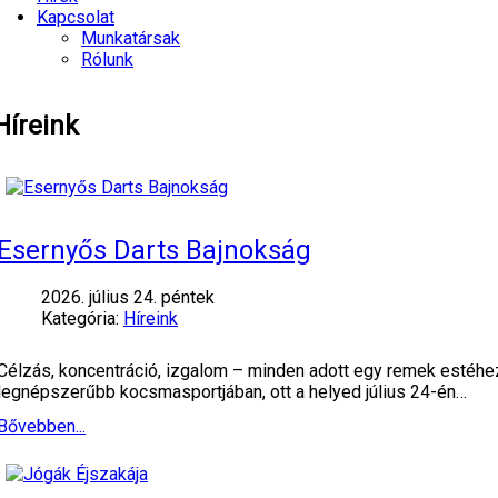
Kapcsolat
Munkatársak
Rólunk
Híreink
Esernyős Darts Bajnokság
2026. július 24. péntek
Kategória:
Híreink
Célzás, koncentráció, izgalom – minden adott egy remek estéhe
legnépszerűbb kocsmasportjában, ott a helyed július 24-én…
Bővebben...