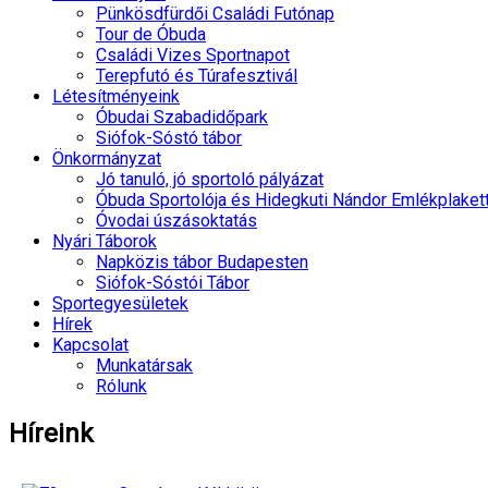
Pünkösdfürdői Családi Futónap
Tour de Óbuda
Családi Vizes Sportnapot
Terepfutó és Túrafesztivál
Létesítményeink
Óbudai Szabadidőpark
Siófok-Sóstó tábor
Önkormányzat
Jó tanuló, jó sportoló pályázat
Óbuda Sportolója és Hidegkuti Nándor Emlékplaket
Óvodai úszásoktatás
Nyári Táborok
Napközis tábor Budapesten
Siófok-Sóstói Tábor
Sportegyesületek
Hírek
Kapcsolat
Munkatársak
Rólunk
Híreink