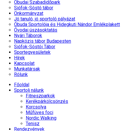
Óbudai Szabadidőpark
Siófok-Sóstó tábor
Önkormányzat
Jó tanuló, jó sportoló pályázat
Óbuda Sportolója és Hidegkuti Nándor Emlékplakett
Óvodai úszásoktatás
Nyári Táborok
Napközis tábor Budapesten
Siófok-Sóstói Tábor
Sportegyesületek
Hírek
Kapcsolat
Munkatársak
Rólunk
Főoldal
Sportolj nálunk
Fitneszparkok
Kerékpárkölcsönzés
Korcsolya
Műfüves foci
Nordic Walking
Tenisz
Rendezvények