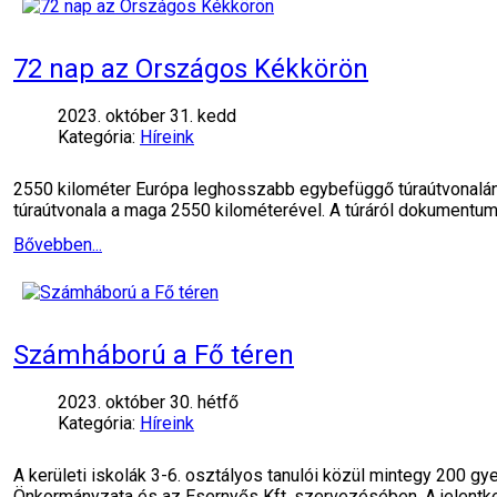
72 nap az Országos Kékkörön
2023. október 31. kedd
Kategória:
Híreink
2550 kilométer Európa leghosszabb egybefüggő túraútvonalán T
túraútvonala a maga 2550 kilométerével. A túráról dokumentu
Bővebben...
Számháború a Fő téren
2023. október 30. hétfő
Kategória:
Híreink
A kerületi iskolák 3-6. osztályos tanulói közül mintegy 200
Önkormányzata és az Esernyős Kft. szervezésében. A jelent