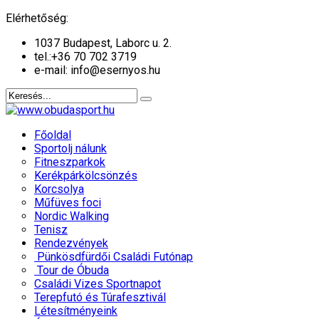
év
hónap
év
hónap
Elérhetőség:
1037 Budapest, Laborc u. 2.
tel.:
+36 70 702 3719
e-mail: info@esernyos.hu
Főoldal
Sportolj nálunk
Fitneszparkok
Kerékpárkölcsönzés
Korcsolya
Műfüves foci
Nordic Walking
Tenisz
Rendezvények
Pünkösdfürdői Családi Futónap
Tour de Óbuda
Családi Vizes Sportnapot
Terepfutó és Túrafesztivál
Létesítményeink