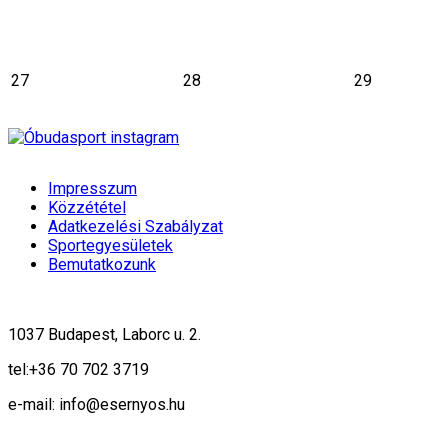
27
28
29
Impresszum
Közzététel
Adatkezelési Szabályzat
Sportegyesületek
Bemutatkozunk
1037 Budapest, Laborc u. 2.
tel:
+36 70 702 3719
e-mail: info@esernyos.hu
A weboldalon cookie-kat használunk, hogy biztonságos böngészés mellett 